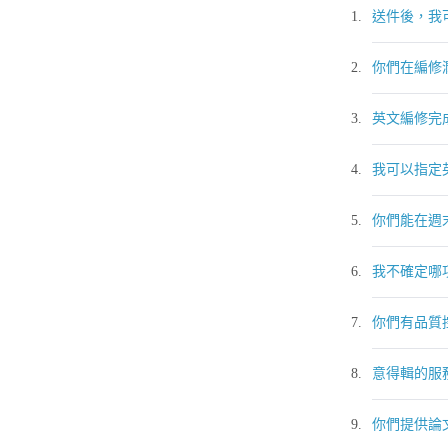
1.
送件後，我
如果編輯尚
2.
你們在編修
如有任何相關問
意得輯的專
3.
英文編修完
意得輯根據
4.
我可以指定
可以！您可
5.
你們能在週
可以！意得
6.
我不確定哪
當然！意得
7.
你們有品質
需進一步說明，
有的！意得
8.
意得輯的服
學術編輯卓
除了具備高度
意得輯已編
9.
你們提供論
確保您的論
多名以英語