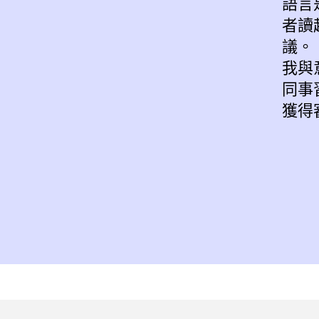
外，也協助潤飾語句、提升文章流暢度、
語言
文母語人士的思維方式呈現，並且提供一
者讀
優秀、效率高，且會和客戶充分溝通並貼
議。
修服務。
我與
同事
獲得
toral fellow