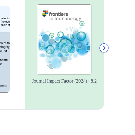
Edi
形摘
最終
作經
發表
Cell 
Journal Impact Factor (2024) : 8.2