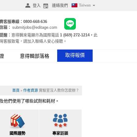
Taiwan
登入
連絡我們
費客服專線：
0800-668-636
信箱：
submitjobs@editage.com
提醒：
意得輯來電顯示為國際電話
1 (669) 272-1214，
此
灣客服致電，請加入聯絡人安心接聽。
取得報價
證
意得輯部落格
首頁
»
作者資源
實驗室沒人教你怎麼辦？
及他們使用了哪些試劑和耗材。
國際趨勢
專家訪談