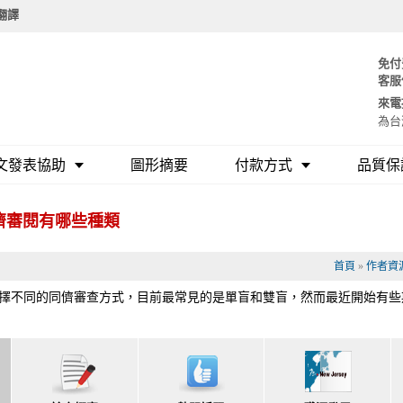
要翻譯
免付
客服
來電
為台
文發表協助
圖形摘要
付款方式
品質保
儕審閱有哪些種類
首頁
»
作者資
擇不同的同儕審查方式，目前最常見的是單盲和雙盲，然而最近開始有些