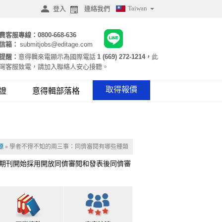
Taiwan
登入
連絡我們
費客服專線：
0800-668-636
信箱：
submitjobs@editage.com
提醒：
意得輯來電顯示為國際電話
1 (669) 272-1214，
此
灣客服致電，請加入聯絡人安心接聽。
取得報價
證
意得輯部落格
源
» 學者不得不知的兩三事：同儕審閱有哪些種類
期刊開始採用開放同儕審閱和發表後同儕審