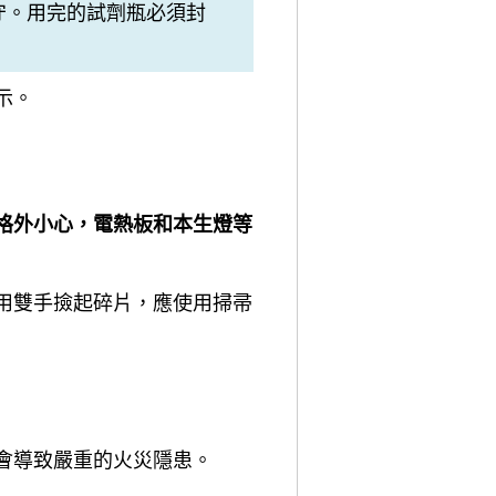
守。用完的試劑瓶必須封
示。
格外小心，電熱板和本生燈等
用雙手撿起碎片，應使用掃帚
會導致嚴重的火災隱患。