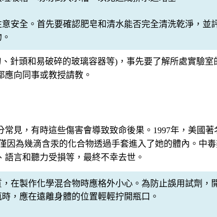
注意安全。首先要確認肥皂和清水能否完全清洗乾淨，並
物。
刀、針頭和易破碎的玻璃容器等)，事先要了解所處實驗
都應向同事或教授請教。
見，有時這些傷害會導致致命後果。1997年，美國著名化學
毒去世，僅僅因為幾滴含汞的化合物透過手套進入了她的體內。
、語言和聽力受損等，最終不幸去世。
質，在製作化學混合物時應格外小心。為防止誤用試劑，
瓶時，應在遠離身體的位置輕輕拧開瓶口。