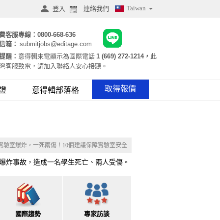
Taiwan
登入
連絡我們
費客服專線：
0800-668-636
信箱：
submitjobs@editage.com
提醒：
意得輯來電顯示為國際電話
1 (669) 272-1214，
此
灣客服致電，請加入聯絡人安心接聽。
取得報價
證
意得輯部落格
實驗室爆炸，一死兩傷！10個建議保障實驗室安全
室爆炸事故，造成一名學生死亡、兩人受傷。
國際趨勢
專家訪談