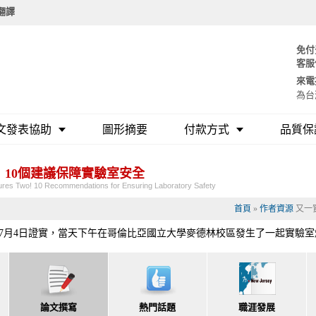
要翻譯
免付
客服
來電
為台
文發表協助
圖形摘要
付款方式
品質保
10個建議保障實驗室安全
jures Two! 10 Recommendations for Ensuring Laboratory Safety
首頁
»
作者資源
又一
年7月4日證實，當天下午在哥倫比亞國立大學麥德林校區發生了一起實驗
論文撰寫
熱門話題
職涯發展