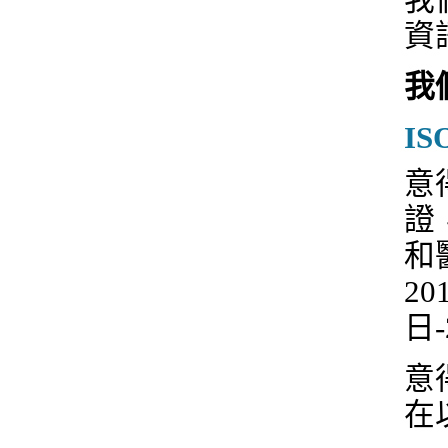
我
資
我
IS
意得
證
和
2
日-
意得
在