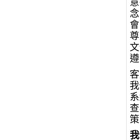
意
念
會
尊
文
遵
客
我
系
查
策
我