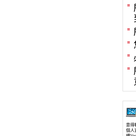
意得輯
個人
構V